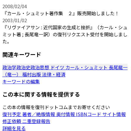
2008/02/04
『カール・シュミット著作集 ２』販売開始しました！
2003/01/02
『リヴァイアサン : 近代国家の生成と挫折』（カール・シュ
ミット著 ; 長尾竜一訳）の復刊リクエスト受付を開始しまし
た。
関連キーワード
政治学政治史政治思想
ドイツ
カール・シュミット
長尾龍一
（竜一）
福村出版
法律・経済
キーワードの編集
この本に関する情報を提供する
この本の情報を復刊ドットコムまでお寄せください
復刊予定
著者／絶版情報
奥付情報
ISBNコード
サイト情報
修正依頼
二重登録報告
詳細を見る