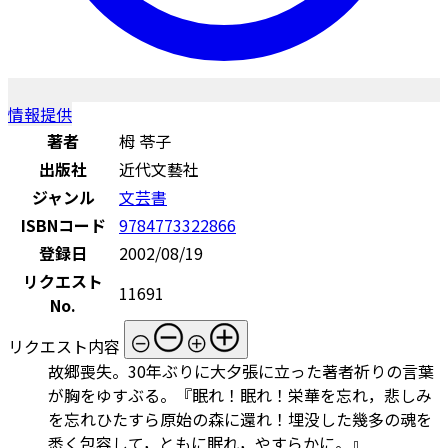
情報提供
著者
栂 苓子
出版社
近代文藝社
ジャンル
文芸書
ISBNコード
9784773322866
登録日
2002/08/19
リクエスト
11691
No.
リクエスト内容
故郷喪失。30年ぶりに大夕張に立った著者祈りの言葉
が胸をゆすぶる。『眠れ！眠れ！栄華を忘れ，悲しみ
を忘れひたすら原始の森に還れ！埋没した幾多の魂を
悉く包容して，ともに眠れ，やすらかに。』