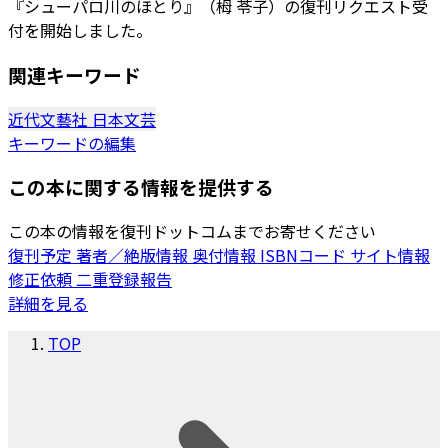
『シューパロ川のほとり』（栂 苓子）の復刊リクエスト受
付を開始しました。
関連キーワード
近代文藝社
日本文芸
キーワードの編集
この本に関する情報を提供する
この本の情報を復刊ドットコムまでお寄せください
復刊予定
著者／絶版情報
奥付情報
ISBNコード
サイト情報
修正依頼
二重登録報告
詳細を見る
TOP