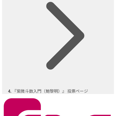
『紫微斗数入門（鮑黎明）』 投票ページ