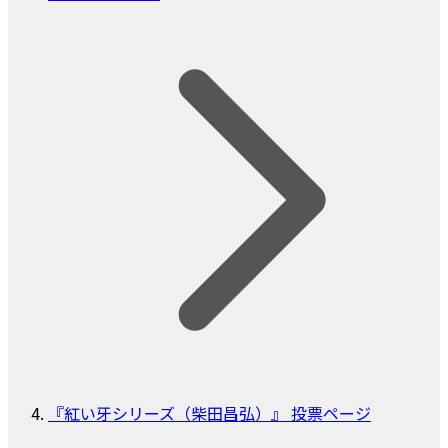
『紅い牙シリーズ（柴田昌弘）』 投票ページ