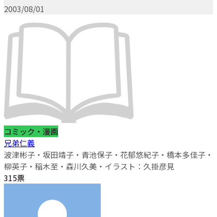
2003/08/01
コミック・漫画
兄弟仁義
波津彬子・坂田靖子・青池保子・花郁悠紀子・橋本多佳子・
柳英子・稲木至・森川久美・イラスト：久掛彦見
315票