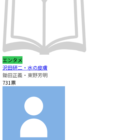
エンタメ
沢田研二・水の皮膚
鋤田正義・東野芳明
731票