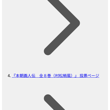
『本朝画人伝 全８巻（村松梢風）』 投票ページ