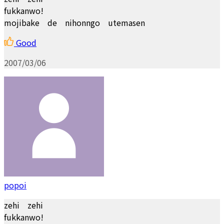
fukkanwo!
mojibake de nihonngo utemasen
Good
2007/03/06
popoi
zehi zehi
fukkanwo!