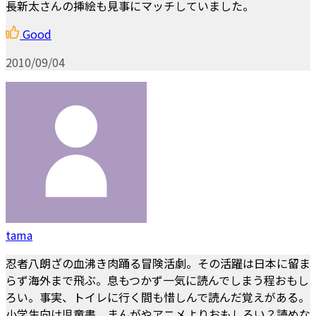
長新太さんの挿絵も見事にマッチしていました。
Good
2010/09/04
tama
忍者八朗ざの血沸き肉踊る冒険活劇。その活躍は日本に留ま
らず海外まで飛ぶ。息もつかず一気に読んでしまう程おもし
ろい。事実、トイレに行く間も惜しんで読んだ覚えがある。
小学生向け児童書、まんがやアニメよりおもしろい？読めな