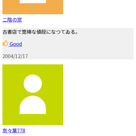
二階の窓
古書店で箆棒な値段になつてゐる。
Good
2004/12/17
奈々葉778