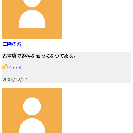
二階の窓
古書店で箆棒な値段になつてゐる。
Good
2004/12/17