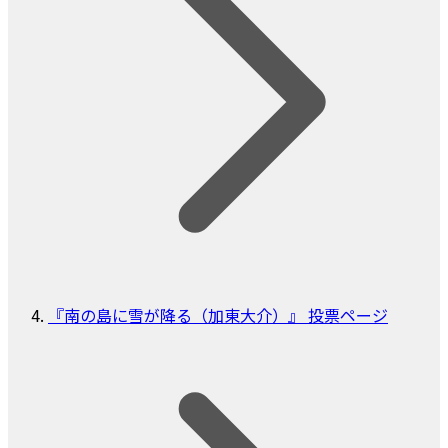
『南の島に雪が降る（加東大介）』 投票ページ