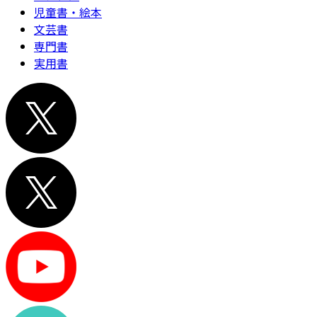
児童書・絵本
文芸書
専門書
実用書