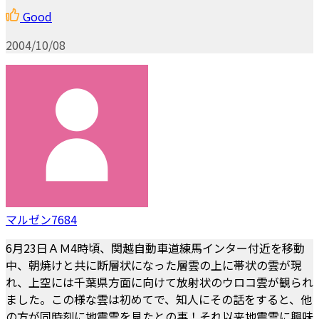
Good
2004/10/08
マルゼン7684
6月23日ＡＭ4時頃、関越自動車道練馬インター付近を移動
中、朝焼けと共に断層状になった層雲の上に帯状の雲が現
れ、上空には千葉県方面に向けて放射状のウロコ雲が観られ
ました。この様な雲は初めてで、知人にその話をすると、他
の方が同時刻に地震雲を見たとの事！それ以来地震雲に興味