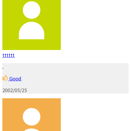
tttttt
.
Good
2002/05/25