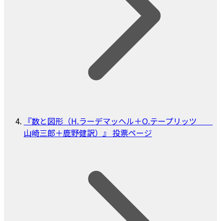
『数と図形（H.ラーデマッヘル＋O.テープリッツ
山崎三郎＋鹿野健訳）』 投票ページ