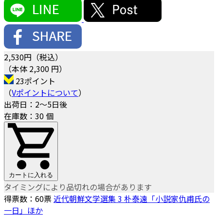
2,530
円（税込）
（本体 2,300 円）
23ポイント
（
Vポイントについて
）
出荷日：2～5日後
在庫数：30 個
カートに入れる
タイミングにより品切れの場合があります
得票数：
60
票
近代朝鮮文学選集 3 朴泰遠「小説家仇甫氏の
一日」ほか