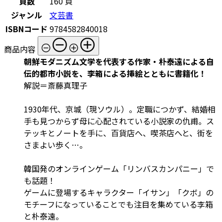
頁数
160 頁
ジャンル
文芸書
ISBNコード
9784582840018
商品内容
朝鮮モダニズム文学を代表する作家・朴泰遠による自
伝的都市小説を、李箱による挿絵とともに書籍化！
解説＝斎藤真理子
1930年代、京城（現ソウル）。定職につかず、結婚相
手も見つからず母に心配されている小説家の仇甫。ス
テッキとノートを手に、百貨店へ、喫茶店へと、街を
さまよい歩く…。
韓国発のオンラインゲーム「リンバスカンパニー」で
も話題！
ゲームに登場するキャラクター「イサン」「クボ」の
モチーフになっていることでも注目を集めている李箱
と朴泰遠。