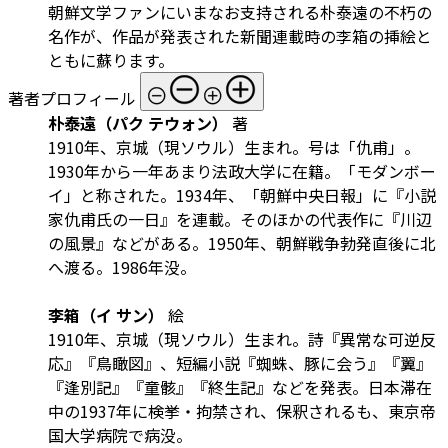
朝鮮文学ファンにいまなお支持される朴泰遠の不朽の
名作が、作品が発表された新聞連載時の李箱の挿絵と
ともに蘇ります。
著者プロフィール
朴泰遠（パク テウォン）
著
1910年、京城（現ソウル）生まれ。号は「仇甫」。
1930年から一年あまり法政大学に在籍。「モダンボー
イ」と称された。1934年、「朝鮮中央日報」に『小説
家仇甫氏の一日』を連載。そのほかの代表作に『川辺
の風景』などがある。1950年、朝鮮戦争勃発直後に北
へ渡る。1986年没。
李箱（イ サン）
絵
1910年、京城（現ソウル）生まれ。詩『異常な可逆反
応』『鳥瞰図』、短編小説『蜘蛛、豚に会う』『翼』
『逢別記』『童骸』『終生記』などを発表。日本滞在
中の1937年に検挙・拘禁され、保釈されるも、東京帝
国大学病院で病没。