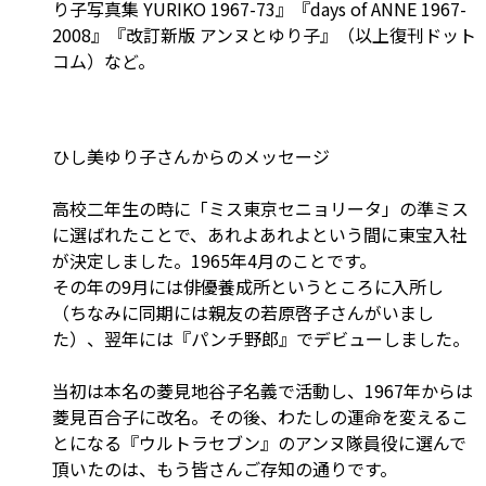
り子写真集 YURIKO 1967-73』『days of ANNE 1967-
2008』『改訂新版 アンヌとゆり子』（以上復刊ドット
コム）など。
ひし美ゆり子さんからのメッセージ
高校二年生の時に「ミス東京セニョリータ」の準ミス
に選ばれたことで、あれよあれよという間に東宝入社
が決定しました。1965年4月のことです。
その年の9月には俳優養成所というところに入所し
（ちなみに同期には親友の若原啓子さんがいまし
た）、翌年には『パンチ野郎』でデビューしました。
当初は本名の菱見地谷子名義で活動し、1967年からは
菱見百合子に改名。その後、わたしの運命を変えるこ
とになる『ウルトラセブン』のアンヌ隊員役に選んで
頂いたのは、もう皆さんご存知の通りです。