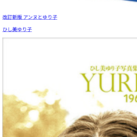
改訂新版 アンヌとゆり子
ひし美ゆり子