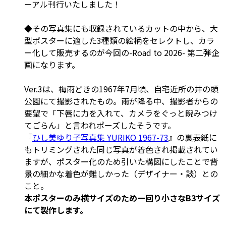
ーアル刊行いたしました！
◆
その写真集にも収録されているカットの中から、大
型ポスターに適した3種類の絵柄をセレクトし、カラ
ー化して販売するのが今回の-Road to 2026- 第二弾企
画になります。
Ver.3は、梅雨どきの1967年7月頃、自宅近所の井の頭
公園にて撮影されたもの。雨が降る中、撮影者からの
要望で「下唇に力を入れて、カメラをぐっと睨みつけ
てごらん」と言われポーズしたそうです。
『
ひし美ゆり子写真集 YURIKO 1967-73
』の裏表紙に
もトリミングされた同じ写真が着色され掲載されてい
ますが、ポスター化のため引いた構図にしたことで背
景の細かな着色が難しかった（デザイナー・談）との
こと。
本ポスターのみ横サイズのため一回り小さなB3サイズ
にて製作します。