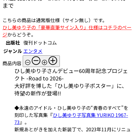
まで
こちらの商品は通常版仕様（サイン無し）です。
ひし美ゆり子の「豪華直筆サイン入り」仕様はコチラのペー
ジ
からどうぞ。
出版社
復刊ドットコム
ジャンル
エンタメ
商品内容
ひし美ゆり子さんデビュー60周年記念プロジェ
クト -Road to 2026-
大好評を博した「ひし美ゆり子ポスター」に、
待望の新作が登場!!
◆
永遠のアイドル・ひし美ゆり子の“青春のすべて”を
刻印した写真集『
ひし美ゆり子写真集 YURIKO 1967-
73
』。
新規あとがきを加えた新装丁で、2023年11月にリニュ