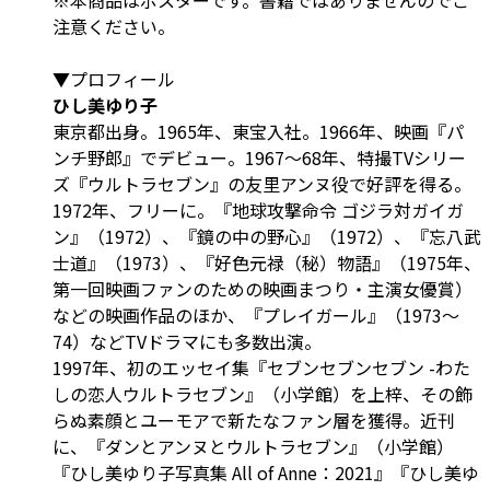
注意ください。
▼プロフィール
ひし美ゆり子
東京都出身。1965年、東宝入社。1966年、映画『パ
ンチ野郎』でデビュー。1967～68年、特撮TVシリー
ズ『ウルトラセブン』の友里アンヌ役で好評を得る。
1972年、フリーに。『地球攻撃命令 ゴジラ対ガイガ
ン』（1972）、『鏡の中の野心』（1972）、『忘八武
士道』（1973）、『好色元禄（秘）物語』（1975年、
第一回映画ファンのための映画まつり・主演女優賞）
などの映画作品のほか、『プレイガール』（1973～
74）などTVドラマにも多数出演。
1997年、初のエッセイ集『セブンセブンセブン -わた
しの恋人ウルトラセブン』（小学館）を上梓、その飾
らぬ素顔とユーモアで新たなファン層を獲得。近刊
に、『ダンとアンヌとウルトラセブン』（小学館）
『ひし美ゆり子写真集 All of Anne：2021』『ひし美ゆ