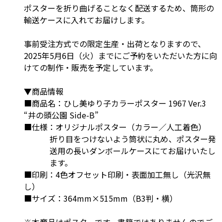
ポスターを折り曲げることなく配送するため、筒形の
輸送ケースに入れてお届けします。
事前受注方式での限定生産・出荷となりますので、
2025年5月6日（火）までに
ご予約をいただいた方に向
けての制作・販売を予定しています。
▼商品情報
■商品名：ひし美ゆり子カラーポスター 1967 Ver.3
“井の頭公園 Side-B”
■仕様：オリジナルポスター（カラー／人工着色）
折り目をつけないよう筒状に丸め、ポスター発
送用の長いダンボールケースにてお届けいたし
ます。
■印刷：4色オフセット印刷・表面加工無し（光沢無
し）
■サイズ：364mm×515mm（B3判・横）
※本商品はポスターです。書籍ではありませんのでご