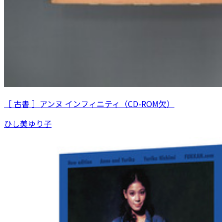
［ 古書 ］アンヌ インフィニティ（CD-ROM欠）
ひし美ゆり子