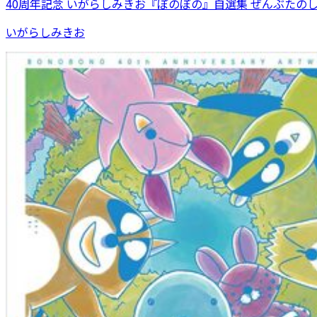
40周年記念 いがらしみきお『ぼのぼの』自選集 ぜんぶたの
いがらしみきお