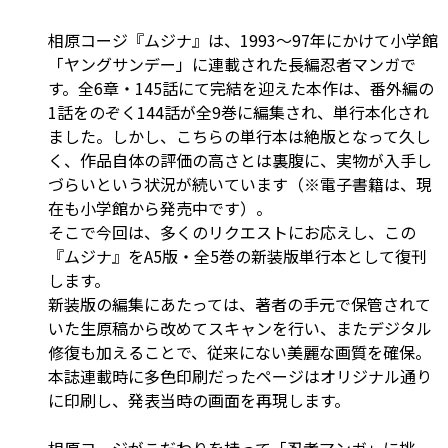
相原コージ『ムジナ』は、1993～97年にかけて小学館
「ヤングサンデー」に連載された長編忍者マンガで
す。全6章・145話にて完結を迎えた本作は、番外編の
1話をのぞく144話が全9巻に編集され、単行本化され
ました。しかし、こちらの単行本は絶版となって久し
く、作品自体の評価の高さとは裏腹に、実物が入手し
づらいという状況が続いています（※電子書籍は、現
在も小学館から発売中です）。
そこで今回は、多くのリクエストにお応えし、この
『ムジナ』をA5版・全5巻の新装版単行本として復刊
します。
新装版の編集にあたっては、著者の手元で保管されて
いた生原稿から改めてスキャンを行い、またデジタル
修復も加えることで、従来にない美麗な画質を確保。
本誌連載時に多色印刷だったページはオリジナル通り
に印刷し、発表当時の画面を再現します。