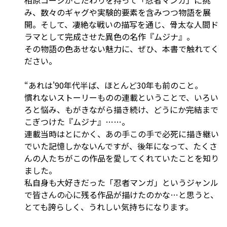
相原コージがこだわりを持って「忍者マンガ」に挑
み、数々のギャグや実験的要素を含みつつ物語を展
開。そして、凄絶な戦いの描写を通じ、骨太な人間ド
ラマとして完成させた異色の名作『ムジナ』。
その物語の色あせない魅力に、ぜひ、本書で触れてく
ださい。
“あれは'90年代半ば、ほとんど30年も前のこと。
慣れないストーリーものの連載ということで、いろい
ろと悩み、もがきながら描き続け、どうにか完結まで
こぎつけた『ムジナ』……。
連載当時はとにかく、あの手この手で必死に描き継い
でいた記憶しかないんですが、後年になって、たくさ
んの人たちがこの作品を愛してくれていたことを知り
ました。
私自身も大好きだった「忍者マンガ」というジャンル
で皆さんの心に残る作品が描けたのかな…と思うと、
とても誇らしく、うれしい気持ちになります。