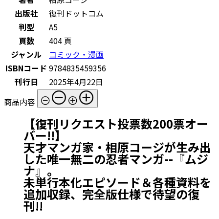
出版社
復刊ドットコム
判型
A5
頁数
404 頁
ジャンル
コミック・漫画
ISBNコード
9784835459356
刊行日
2025年4月22日
商品内容
【復刊リクエスト投票数200票オー
バー!!】
天才マンガ家・相原コージが生み出
した唯一無二の忍者マンガ--『ムジ
ナ』。
未単行本化エピソード＆各種資料を
追加収録、完全版仕様で待望の復
刊!!