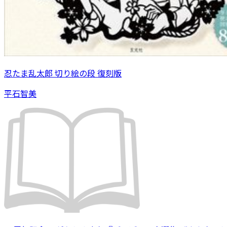
忍たま乱太郎 切り絵の段 復刻版
平石智美