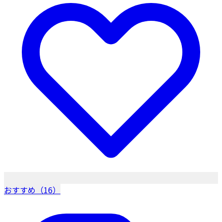
おすすめ（16）