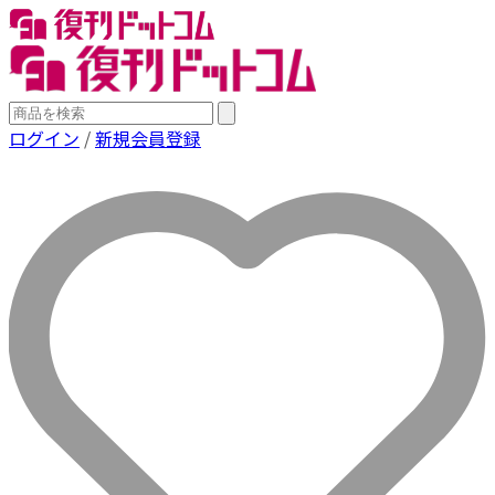
ログイン
/
新規会員登録