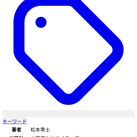
キーワード
著者
松本零士