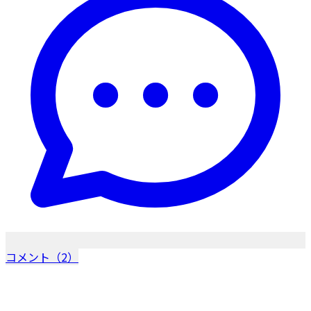
コメント（2）