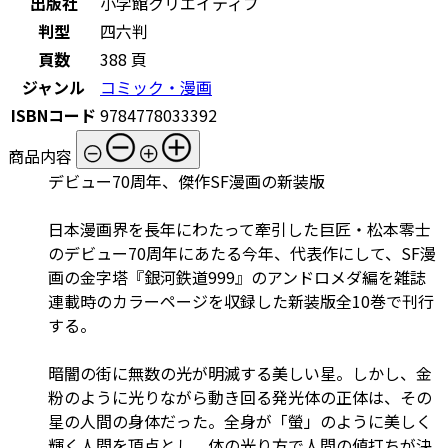
出版社
小学館クリエイティブ
判型
四六判
頁数
388 頁
ジャンル
コミック・漫画
ISBNコード
9784778033392
商品内容
デビュー70周年、傑作SF漫画の新装版
日本漫画界を長年にわたって牽引した巨匠・松本零士
のデビュー70周年にあたる今年、代表作にして、SF漫
画の金字塔『銀河鉄道999』のアンドロメダ編を雑誌
連載時のカラーページを収録した新装版全10巻で刊行
する。
暗闇の街に無数の光が明滅する美しい星。しかし、金
粉のように光りながら動き回る発光体の正体は、その
星の人間の身体だった。全身が「螢」のように美しく
輝く人間を頂点とし、体の光り方で人間の値打ちが決