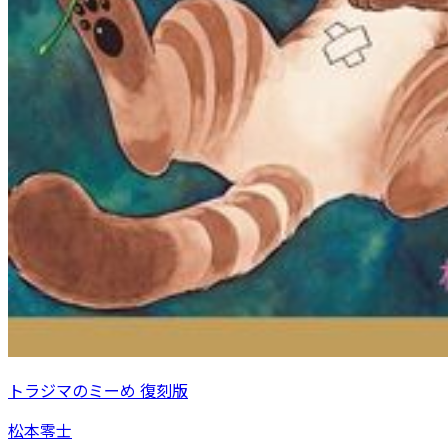
トラジマのミーめ 復刻版
松本零士