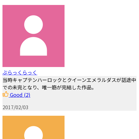
ぶらっくらっく
当時キャプテンハーロックとクイーンエメラルダスが話途中
での未完となり、唯一筋が完結した作品。
Good
(2)
2017/02/03