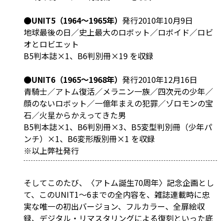
●UNIT5（1964～1965年）
発行2010年10月9日
地球最後の日／史上最大のロボット／ロボイド／ロビ
オとロビエット
B5判本誌×1、B6判別冊×19 を収録
●UNIT6（1965～1968年）
発行2010年12月16日
青騎士／アトム復活／メラニン一族／四次元の少年／
顔のないロボット／一億年まえの犯罪／ゾロモンの宝
石／火星からかえってきた男
B5判本誌×1、B6判別冊×3、B5変型判別冊（少年パ
ンチ）×1、B6変形版別冊×1 を収録
※以上弊社発行
そしてこのたび、〈アトム誕生70周年〉記念企画とし
て、このUNIT1～6までの全内容を、雑誌連載時に忠
実な唯一の初出バージョン、フルカラー、全扉絵収
録、デジタル・リマスタリングによる復刻といった底