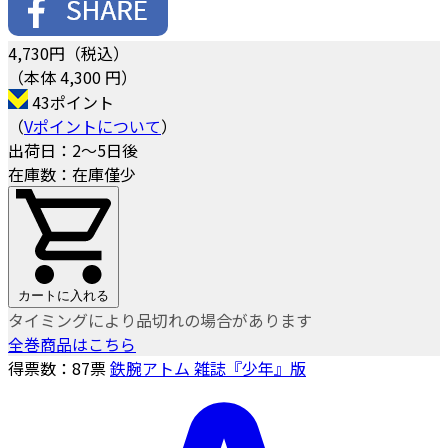
4,730
円（税込）
（本体 4,300 円）
43ポイント
（
Vポイントについて
）
出荷日：2～5日後
在庫数：在庫僅少
カートに入れる
タイミングにより品切れの場合があります
全巻商品はこちら
得票数：
87
票
鉄腕アトム 雑誌『少年』版