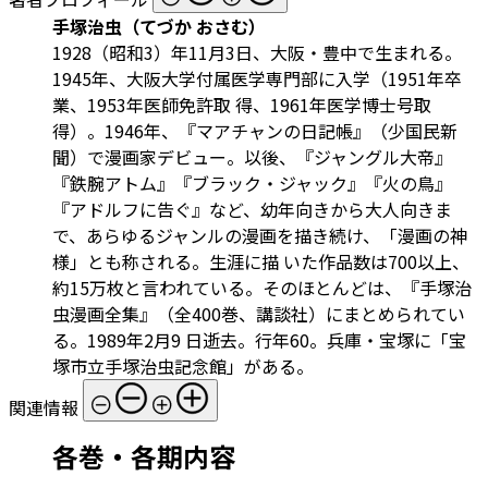
手塚治虫（てづか おさむ）
1928（昭和3）年11月3日、大阪・豊中で生まれる。
1945年、大阪大学付属医学専門部に入学（1951年卒
業、1953年医師免許取 得、1961年医学博士号取
得）。1946年、『マアチャンの日記帳』（少国民新
聞）で漫画家デビュー。以後、『ジャングル大帝』
『鉄腕アトム』『ブラック・ジャック』『火の鳥』
『アドルフに告ぐ』など、幼年向きから大人向きま
で、あらゆるジャンルの漫画を描き続け、「漫画の神
様」とも称される。生涯に描 いた作品数は700以上、
約15万枚と言われている。そのほとんどは、『手塚治
虫漫画全集』（全400巻、講談社）にまとめられてい
る。1989年2月9 日逝去。行年60。兵庫・宝塚に「宝
塚市立手塚治虫記念館」がある。
関連情報
各巻・各期内容