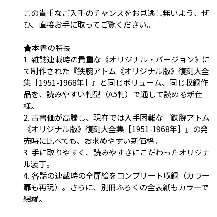
この貴重なご入手のチャンスをお見逃し無いよう、ぜ
ひ、直接お手に取ってご覧ください。
本書の特長
1. 雑誌連載時の貴重な《オリジナル・バージョン》に
て制作された『鉄腕アトム《オリジナル版》復刻大全
集［1951-1968年］』と同じボリューム、同じ収録作
品を、読みやすい判型（A5判）で通して読める新仕
様。
2. 古書価が高騰し、現在では入手困難な『鉄腕アトム
《オリジナル版》復刻大全集［1951-1968年］』の発
売時に比べても、お求めやすい新価格。
3. 手に取りやすく、読みやすさにこだわったオリジナ
ル装丁。
4. 各話の連載時の全扉絵をコンプリート収録（カラー
扉も再現）。さらに、別冊ふろくの全表紙もカラーで
網羅。