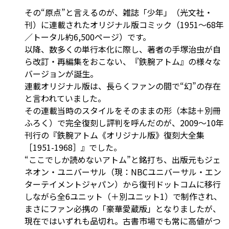
その“原点”と言えるのが、雑誌「少年」（光文社・
刊）に連載されたオリジナル版コミック（1951～68年
／トータル約6,500ページ）です。
以降、数多くの単行本化に際し、著者の手塚治虫が自
ら改訂・再編集をおこない、『鉄腕アトム』の様々な
バージョンが誕生。
連載オリジナル版は、長らくファンの間で“幻”の存在
と言われていました。
その連載当時のスタイルをそのままの形（本誌＋別冊
ふろく）で完全復刻し評判を呼んだのが、2009～10年
刊行の『鉄腕アトム《オリジナル版》復刻大全集
［1951-1968］』でした。
“ここでしか読めないアトム”と銘打ち、出版元もジェ
ネオン・ユニバーサル（現：NBCユニバーサル・エン
ターテイメントジャパン）から復刊ドットコムに移行
しながら全6ユニット（＋別ユニット1）で制作され、
まさにファン必携の「豪華愛蔵版」となりましたが、
現在ではいずれも品切れ。古書市場でも常に高値がつ