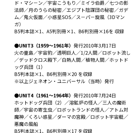
ド・マシ－ン／宇宙こうもり／ミイラ伯爵／七つの影
法師／月のうらの秘密／エジプト陰謀団の秘密／ガデ
ム／鬼火仮面／小惑星SOS／ス－パ－旋風（3Dマン
ガ）
B5判本誌×1、A5判別冊×1、B6判別冊×16を 収録
●UNIT3（1959～1961年）
発行2010年3月17日
火の壷島／宇宙豹／透明巨人／1/2人間／ロボット流し
／デッドクロス殿下／白熱人間／植物人間／ホットド
ッグ兵団（1）
B5判本誌×1、B6判別冊×20 を収録
※以上ジェネオン・ユニバーサル（当時）発行
●UNIT4（1961～1964年）
発行2010年7月24日
ホットドッグ兵団（2）／溶鉱炉の怪人／三人の魔術
師／宇宙の寄生虫／ロボットランドの怪人／アトム対
魔神／くろい惑星／ダーマの宮殿／ロボット宇宙艇／
悪魔の風船
B5判本誌×1、B6判別冊×17 を収録