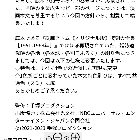
ただし、底本の別冊ふろくの巻末ほかに掲載されてい
た、当時の企業広告など一部のページについては、漫
画本文を尊重するという今回の方針から、割愛して編
集いたします。
底本である『鉄腕アトム《オリジナル版》復刻大全集
［1951-1968年］』ではほぼ再現されていた、雑誌連
載時の各話（各本誌・各別冊ふろく）の刷り色につき
ましては、今回は以下の仕様に変更いたします。
◇特色は、すべて4色での近似した再現に変更
◇1色折ごとに変わっていた本文特色刷りは、すべて共
通色（スミ）に統一
あらかじめご了承ください。
監修：手塚プロダクション
出版協力：株式会社光文社／NBCユニバーサル・エン
ターテイメントジャパン合同会社
(c)2021-2023 手塚プロダクション
著者プロフィール