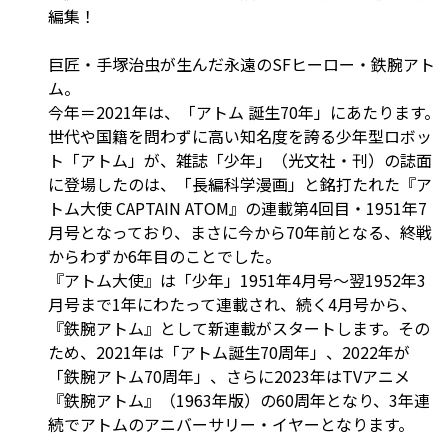
編集！
巨匠・手塚治虫が生んだ永遠のSFヒーロー・鉄腕アト
ム。
今年＝2021年は、「アトム 誕生70年」にあたります。
世代や国籍を問わずに高い知名度を誇る少年型ロボッ
ト「アトム」が、雑誌「少年」（光文社・刊）の誌面
に登場したのは、「長編科学漫画」と銘打たれた『ア
トム大使 CAPTAIN ATOM』の連載第4回目・1951年7
月号となっており、まさに今から70年前となる、終戦
からわずか6年目のことでした。
『アトム大使』は「少年」1951年4月号～翌1952年3
月号まで1年にわたって連載され、続く4月号から、
『鉄腕アトム』として新連載がスタートします。その
ため、2021年は「アトム誕生70周年」、2022年が
「鉄腕アトム70周年」、さらに2023年はTVアニメ
『鉄腕アトム』（1963年版）の60周年となり、3年連
続でアトムのアニバーサリー・イヤーとなります。