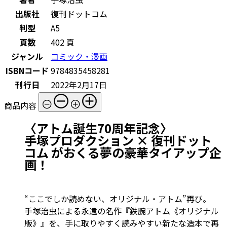
出版社
復刊ドットコム
判型
A5
頁数
402 頁
ジャンル
コミック・漫画
ISBNコード
9784835458281
刊行日
2022年2月17日
商品内容
〈アトム誕生70周年記念〉
手塚プロダクション × 復刊ドット
コム がおくる夢の豪華タイアップ企
画！
“ここでしか読めない、オリジナル・アトム”再び。
手塚治虫による永遠の名作『鉄腕アトム《オリジナル
版》』を、手に取りやすく読みやすい新たな造本で再