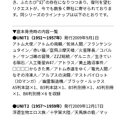
き、ふたたび“幻”の存在になりつつあり、復刊を望む
リクエストが、今でも数多く弊社に寄せられておりま
す。同シリーズのラインナップは以下のとおりです。
▼底本発売時の内容一覧
●UNIT1（1951～1957年）
発行2009年9月1日
アトム大使／アトムの両親／気体人間／フランケンシ
ュタイン／赤い猫／空飛ぶ摩天楼／火星隊長／コバル
ト／サンゴ礁の冒険／ZZZ総統／ゲルニカ／生きてい
る隕石／人工衛星W47／アトラス／美土路沼事件／
□□□□からきた男／アトム赤道をゆく／電光人間／
なぞの冷凍人／アルプスの決闘／テストパイロット
（3Dマンガ）／幽霊製造機／ブラック・ルックス
A5判本誌×1、B5判本誌×1、B5判別冊×1、A5判別冊
×1、B6判別冊×6 を収録
●UNIT2（1957～1959年）
発行2009年12月17日
浮遊生物エロス族／十字架大陸／天馬族の砦／マッ