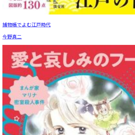
捕物帳でよむ江戸時代
今野真二