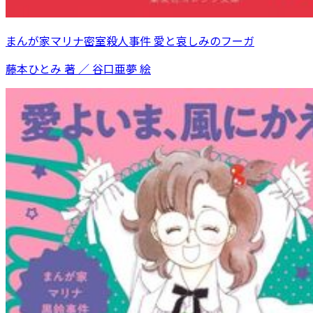
まんが家マリナ密室殺人事件 愛と哀しみのフーガ
藤本ひとみ 著 ／ 谷口亜夢 絵