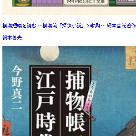
横溝短編を読む 〜横溝流「探偵小説」の軌跡〜 網本善光著作
網本善光