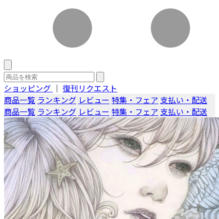
ショッピング
｜
復刊リクエスト
商品一覧
ランキング
レビュー
特集・フェア
支払い・配送
商品一覧
ランキング
レビュー
特集・フェア
支払い・配送