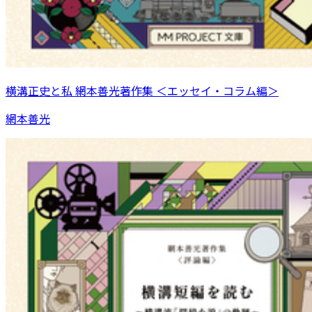
横溝正史と私 網本善光著作集 ＜エッセイ・コラム編＞
網本善光