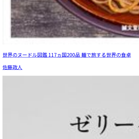
世界のヌードル図鑑 117ヵ国200品 麺で旅する世界の食卓
佐藤政人