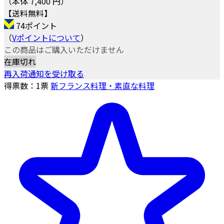
（本体 7,400 円）
【送料無料】
74ポイント
（
Vポイントについて
）
この商品はご購入いただけません
在庫切れ
再入荷通知を受け取る
得票数：
1
票
新フランス料理・素直な料理