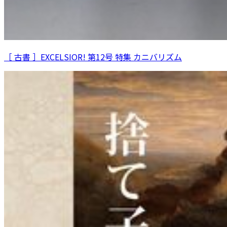
［ 古書 ］EXCELSIOR! 第12号 特集 カニバリズム