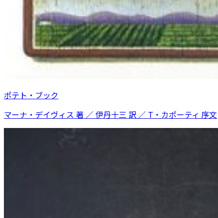
ポテト・ブック
マーナ・デイヴィス 著 ／ 伊丹十三 訳 ／ T・カポーティ 序文