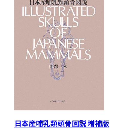
日本産哺乳類頭骨図説 増補版