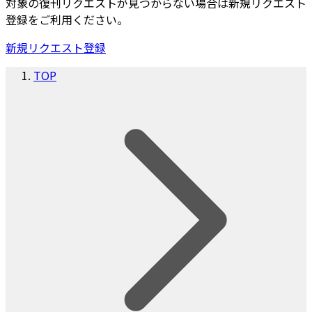
対象の復刊リクエストが見つからない場合は新規リクエスト
登録をご利用ください。
新規リクエスト登録
TOP