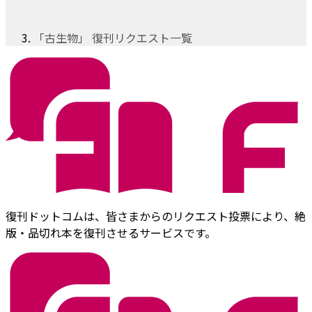
「古生物」 復刊リクエスト一覧
復刊ドットコムは、皆さまからのリクエスト投票により、絶
版・品切れ本を復刊させるサービスです。