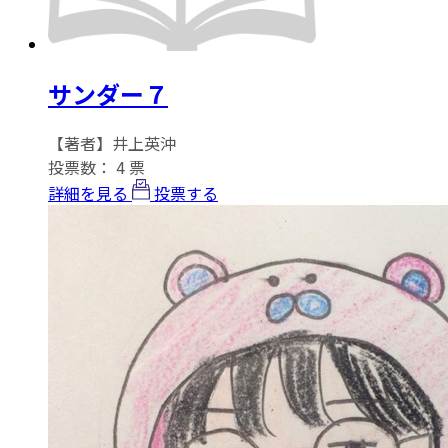
サンダー７
【著者】井上英沖
投票数：
4
票
詳細を見る
投票する