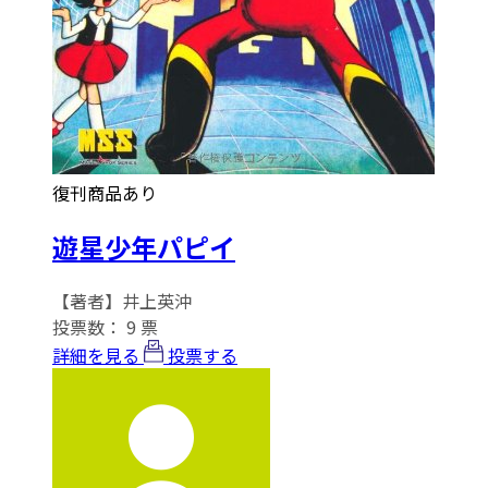
復刊商品あり
遊星少年パピイ
【著者】井上英沖
投票数：
9
票
詳細を見る
投票する