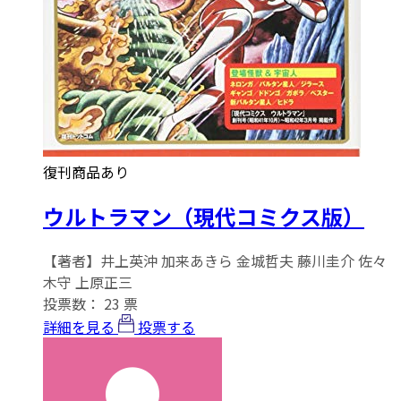
復刊商品あり
ウルトラマン（現代コミクス版）
【著者】井上英沖 加来あきら 金城哲夫 藤川圭介 佐々
木守 上原正三
投票数：
23
票
詳細を見る
投票する