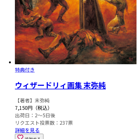
特典付き
ウィザードリィ画集 末弥純
【著者】末弥純
7,150円（税込）
出荷日：2～5日後
リクエスト投票数：
237
票
詳細を見る