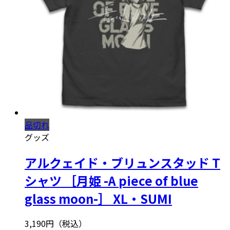
品切れ
グッズ
アルクェイド・ブリュンスタッド T
シャツ ［月姫 -A piece of blue
glass moon-］ XL・SUMI
3,190円（税込）