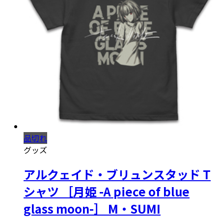
品切れ
グッズ
アルクェイド・ブリュンスタッド T
シャツ ［月姫 -A piece of blue
glass moon-］ M・SUMI