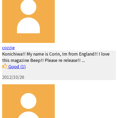
cozzie
Konichiwa!! My name is Corin, Im from England!! I love
this magazine Beep!! Please re release!! ...
Good
(1)
2012/10/26