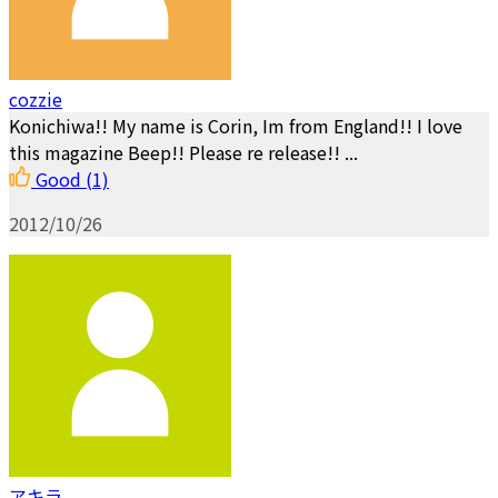
cozzie
Konichiwa!! My name is Corin, Im from England!! I love
this magazine Beep!! Please re release!! ...
Good
(1)
2012/10/26
アキラ