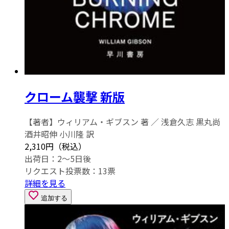
クローム襲撃 新版
【著者】ウィリアム・ギブスン 著 ／ 浅倉久志 黒丸尚
酒井昭伸 小川隆 訳
2,310円（税込）
出荷日：2～5日後
リクエスト投票数：
13
票
詳細を見る
追加する