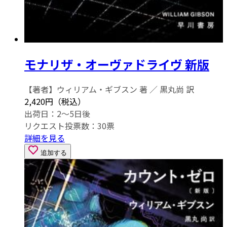
モナリザ・オーヴァドライヴ 新版
【著者】ウィリアム・ギブスン 著 ／ 黒丸尚 訳
2,420円（税込）
出荷日：2～5日後
リクエスト投票数：
30
票
詳細を見る
追加する