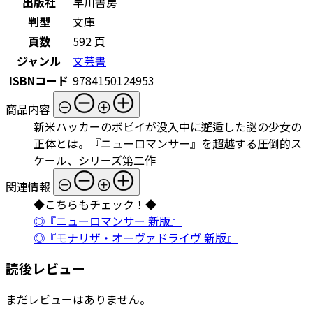
出版社
早川書房
判型
文庫
頁数
592 頁
ジャンル
文芸書
ISBNコード
9784150124953
商品内容
新米ハッカーのボビイが没入中に邂逅した謎の少女の
正体とは。『ニューロマンサー』を超越する圧倒的ス
ケール、シリーズ第二作
関連情報
◆こちらもチェック！◆
◎『ニューロマンサー 新版』
◎『モナリザ・オーヴァドライヴ 新版』
読後レビュー
まだレビューはありません。