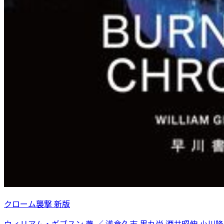
クローム襲撃 新版
ウィリアム・ギブスン 著 ／ 浅倉久志 黒丸尚 酒井昭伸 小川隆