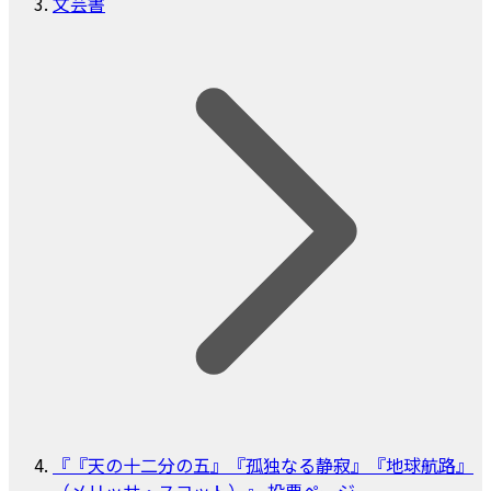
文芸書
『『天の十二分の五』『孤独なる静寂』『地球航路』
（メリッサ・スコット）』 投票ページ