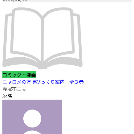
コミック・漫画
ニャロメの万博びっくり案内 全３巻
赤塚不二夫
34票