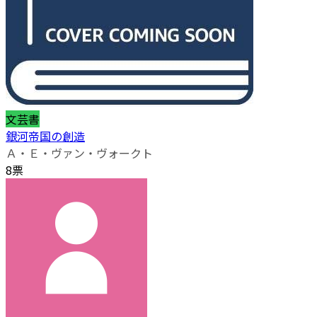
文芸書
銀河帝国の創造
Ａ・Ｅ・ヴァン・ヴォークト
8票