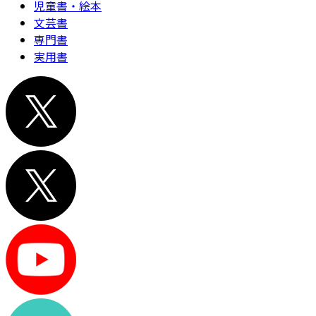
児童書・絵本
文芸書
専門書
実用書