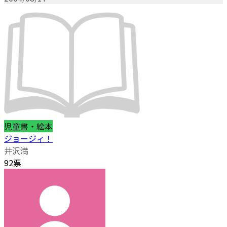
児童書・絵本
ジョージィ！
井沢満
92票