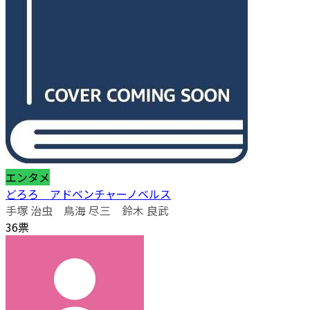
エンタメ
どろろ アドベンチャーノベルス
手塚 治虫 鳥海 尽三 鈴木 良武
36票