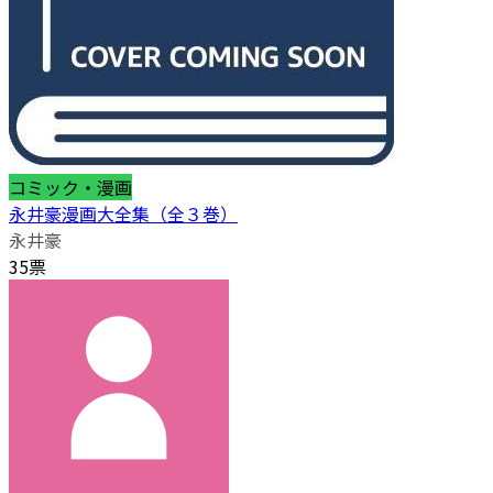
コミック・漫画
永井豪漫画大全集（全３巻）
永井豪
35票