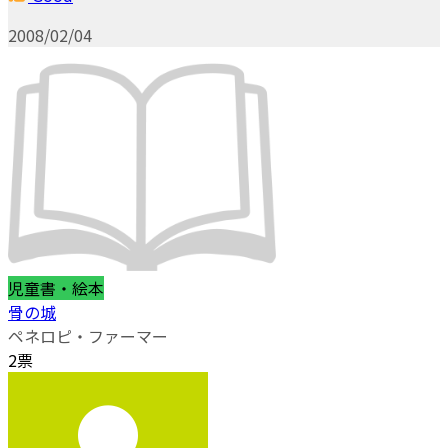
2008/02/04
児童書・絵本
骨の城
ペネロピ・ファーマー
2票