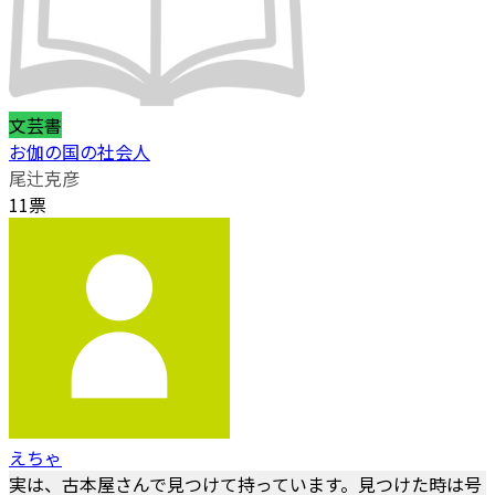
文芸書
お伽の国の社会人
尾辻克彦
11票
えちゃ
実は、古本屋さんで見つけて持っています。見つけた時は号