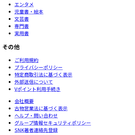
エンタメ
児童書・絵本
文芸書
専門書
実用書
その他
ご利用規約
プライバシーポリシー
特定商取引法に基づく表示
外部送信について
Vポイント利用手続き
会社概要
古物営業法に基づく表示
ヘルプ・問い合わせ
グループ情報セキュリティポリシー
SNK著者連絡先登録