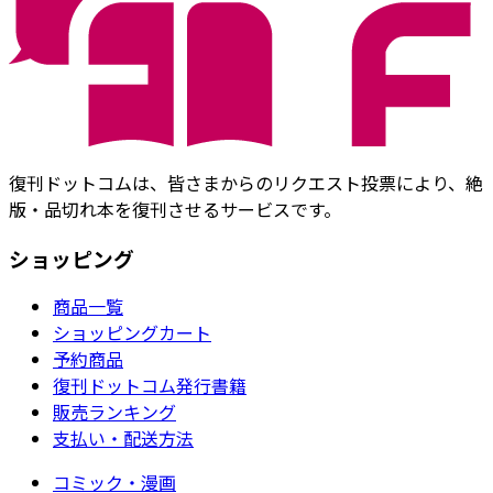
復刊ドットコムは、皆さまからのリクエスト投票により、絶
版・品切れ本を復刊させるサービスです。
ショッピング
商品一覧
ショッピングカート
予約商品
復刊ドットコム発行書籍
販売ランキング
支払い・配送方法
コミック・漫画