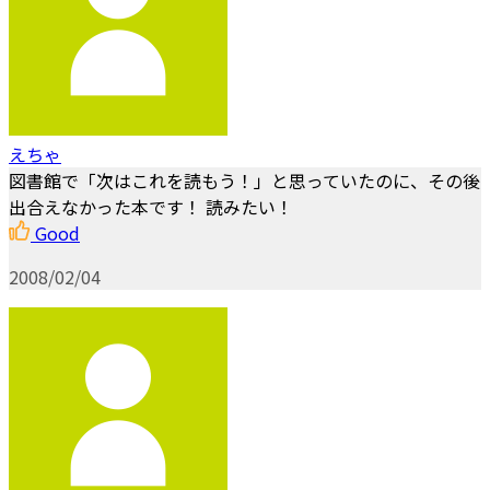
えちゃ
図書館で「次はこれを読もう！」と思っていたのに、その後
出合えなかった本です！ 読みたい！
Good
2008/02/04