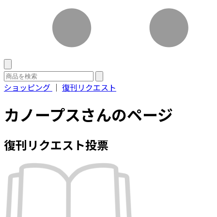
ショッピング
｜
復刊リクエスト
カノープスさんのページ
復刊リクエスト投票