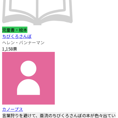
児童書・絵本
ちびくろさんぼ
ヘレン・バンナーマン
1,158票
カノープス
言葉狩りを避けて、亜流のちびくろさんぼの本が色々出てい