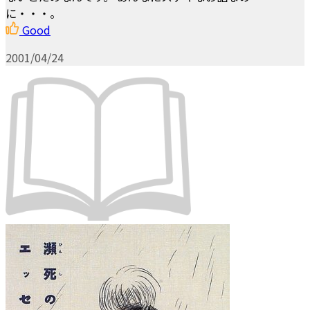
に・・・。
Good
2001/04/24