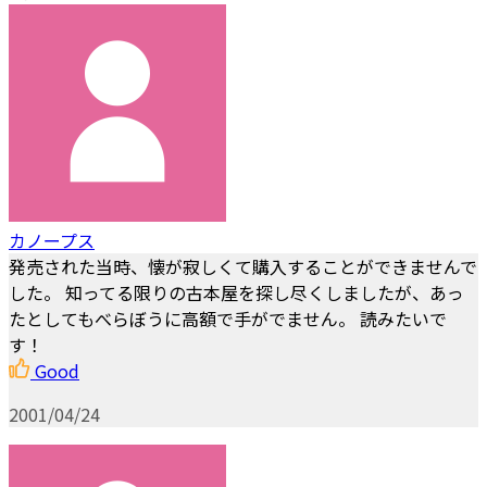
カノープス
発売された当時、懐が寂しくて購入することができませんで
した。 知ってる限りの古本屋を探し尽くしましたが、あっ
たとしてもべらぼうに高額で手がでません。 読みたいで
す！
Good
2001/04/24