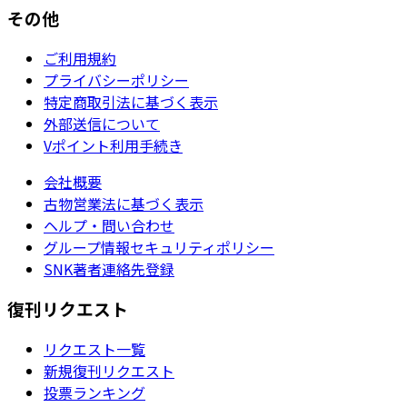
その他
ご利用規約
プライバシーポリシー
特定商取引法に基づく表示
外部送信について
Vポイント利用手続き
会社概要
古物営業法に基づく表示
ヘルプ・問い合わせ
グループ情報セキュリティポリシー
SNK著者連絡先登録
復刊リクエスト
リクエスト一覧
新規復刊リクエスト
投票ランキング