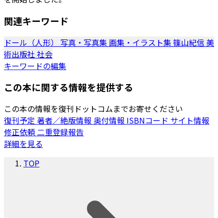
関連キーワード
ドール（人形）
写真・写真集
画集・イラスト集
篠山紀信
美
術出版社
社会
キーワードの編集
この本に関する情報を提供する
この本の情報を復刊ドットコムまでお寄せください
復刊予定
著者／絶版情報
奥付情報
ISBNコード
サイト情報
修正依頼
二重登録報告
詳細を見る
TOP