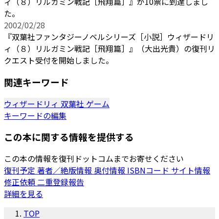
ィ（８）リルガミン戦記［飛翔篇］』が10票に到達しまし
た。
2002/02/28
『双葉社ファンタジーノベルシリーズ［小説］ウィザードリ
ィ（８）リルガミン戦記［飛翔篇］』（大出光貴）の復刊リ
クエスト受付を開始しました。
関連キーワード
ウィザードリィ
双葉社
ゲーム
キーワードの編集
この本に関する情報を提供する
この本の情報を復刊ドットコムまでお寄せください
復刊予定
著者／絶版情報
奥付情報
ISBNコード
サイト情報
修正依頼
二重登録報告
詳細を見る
TOP