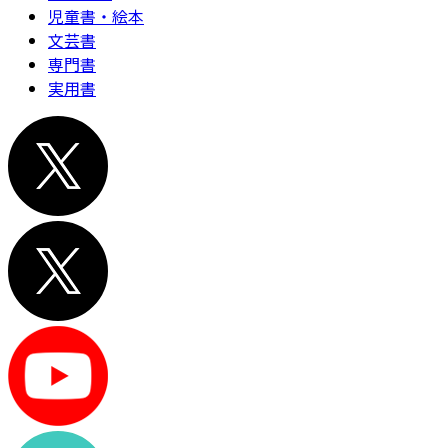
児童書・絵本
文芸書
専門書
実用書