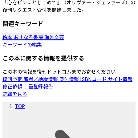
『心をビンにとじこめて』（オリヴァー・ジェファーズ）の
復刊リクエスト受付を開始しました。
関連キーワード
絵本
あすなろ書房
海外文芸
キーワードの編集
この本に関する情報を提供する
この本の情報を復刊ドットコムまでお寄せください
復刊予定
著者／絶版情報
奥付情報
ISBNコード
サイト情報
修正依頼
二重登録報告
詳細を見る
TOP