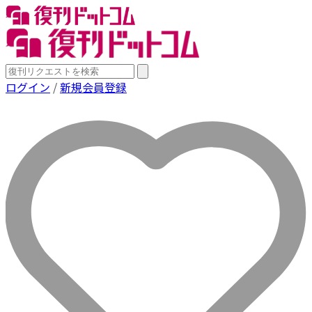
ログイン
/
新規会員登録