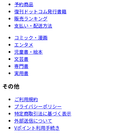
予約商品
復刊ドットコム発行書籍
販売ランキング
支払い・配送方法
コミック・漫画
エンタメ
児童書・絵本
文芸書
専門書
実用書
その他
ご利用規約
プライバシーポリシー
特定商取引法に基づく表示
外部送信について
Vポイント利用手続き