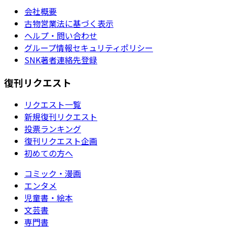
会社概要
古物営業法に基づく表示
ヘルプ・問い合わせ
グループ情報セキュリティポリシー
SNK著者連絡先登録
復刊リクエスト
リクエスト一覧
新規復刊リクエスト
投票ランキング
復刊リクエスト企画
初めての方へ
コミック・漫画
エンタメ
児童書・絵本
文芸書
専門書