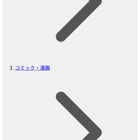
コミック・漫画