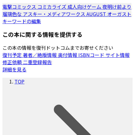
電撃コミックス
コミカライズ
成人向けゲーム
夜明け前より
瑠璃色な
アスキー・メディアワークス
AUGUST
オーガスト
キーワードの編集
この本に関する情報を提供する
この本の情報を復刊ドットコムまでお寄せください
復刊予定
著者／絶版情報
奥付情報
ISBNコード
サイト情報
修正依頼
二重登録報告
詳細を見る
TOP