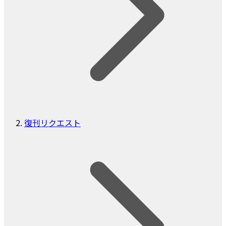
復刊リクエスト