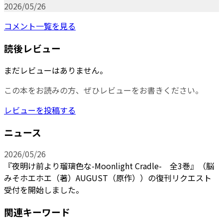
2026/05/26
コメント一覧を見る
読後レビュー
まだレビューはありません。
この本をお読みの方、ぜひレビューをお書きください。
レビューを投稿する
ニュース
2026/05/26
『夜明け前より瑠璃色な-Moonlight Cradle- 全3巻』（脳
みそホエホエ（著）AUGUST（原作））の復刊リクエスト
受付を開始しました。
関連キーワード