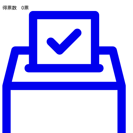
得票数
0
票