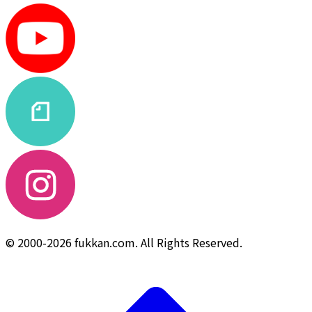
© 2000-2026 fukkan.com. All Rights Reserved.