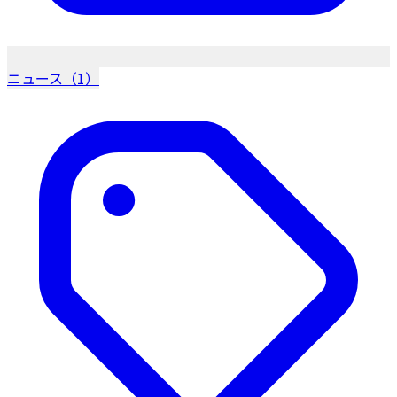
ニュース（1）