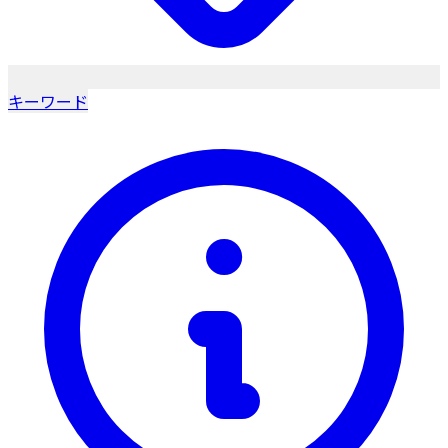
キーワード