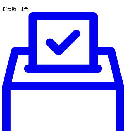
得票数
1
票