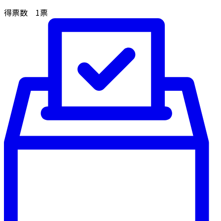
得票数
1
票