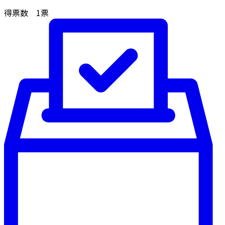
得票数
1
票