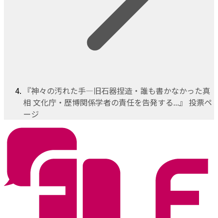
『神々の汚れた手―旧石器捏造・誰も書かなかった真
相 文化庁・歴博関係学者の責任を告発する...』 投票ペ
ージ