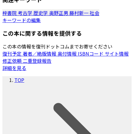
梓書院
考古学
歴史学
奥野正男
藤村新一
社会
キーワードの編集
この本に関する情報を提供する
この本の情報を復刊ドットコムまでお寄せください
復刊予定
著者／絶版情報
奥付情報
ISBNコード
サイト情報
修正依頼
二重登録報告
詳細を見る
TOP