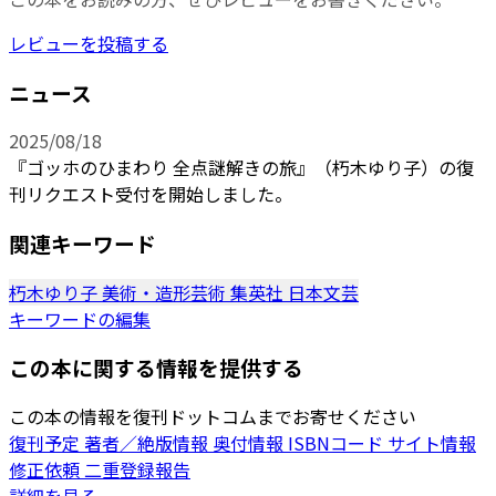
レビューを投稿する
ニュース
2025/08/18
『ゴッホのひまわり 全点謎解きの旅』（朽木ゆり子）の復
刊リクエスト受付を開始しました。
関連キーワード
朽木ゆり子
美術・造形芸術
集英社
日本文芸
キーワードの編集
この本に関する情報を提供する
この本の情報を復刊ドットコムまでお寄せください
復刊予定
著者／絶版情報
奥付情報
ISBNコード
サイト情報
修正依頼
二重登録報告