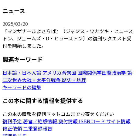
ニュース
2025/03/20
『マンザナールよさらば』（ジャンヌ・ワカツキ・ヒュース
トン、ジェームズ・D・ヒューストン）の復刊リクエスト受
付を開始しました。
関連キーワード
日本論・日本人論
アメリカ合衆国
国際関係学国際政治学
第
二次世界大戦・太平洋戦争
歴史・地理
キーワードの編集
この本に関する情報を提供する
この本の情報を復刊ドットコムまでお寄せください
復刊予定
著者／絶版情報
奥付情報
ISBNコード
サイト情報
修正依頼
二重登録報告
詳細を見る