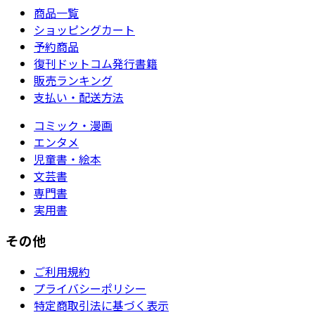
商品一覧
ショッピングカート
予約商品
復刊ドットコム発行書籍
販売ランキング
支払い・配送方法
コミック・漫画
エンタメ
児童書・絵本
文芸書
専門書
実用書
その他
ご利用規約
プライバシーポリシー
特定商取引法に基づく表示