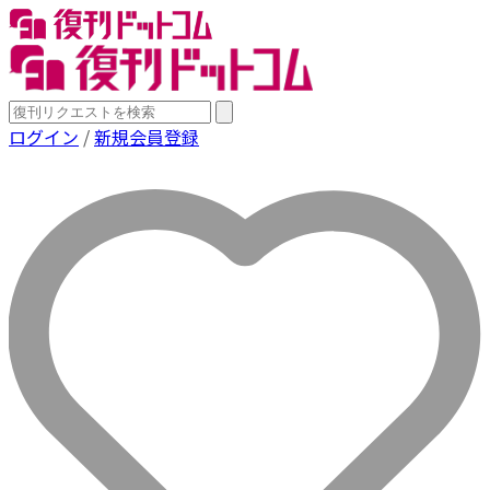
ログイン
/
新規会員登録