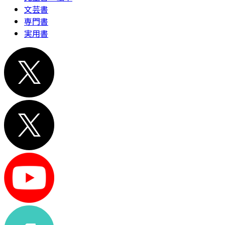
文芸書
専門書
実用書