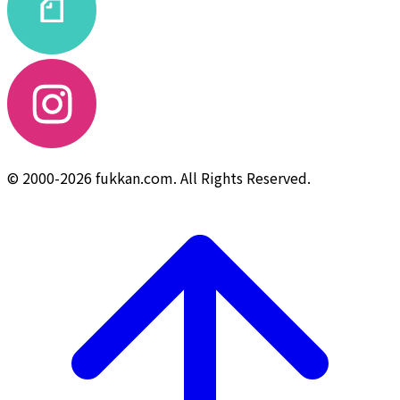
© 2000-2026 fukkan.com. All Rights Reserved.