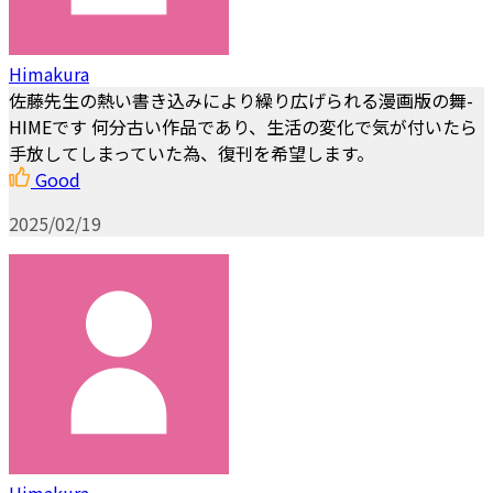
Himakura
佐藤先生の熱い書き込みにより繰り広げられる漫画版の舞-
HIMEです 何分古い作品であり、生活の変化で気が付いたら
手放してしまっていた為、復刊を希望します。
Good
2025/02/19