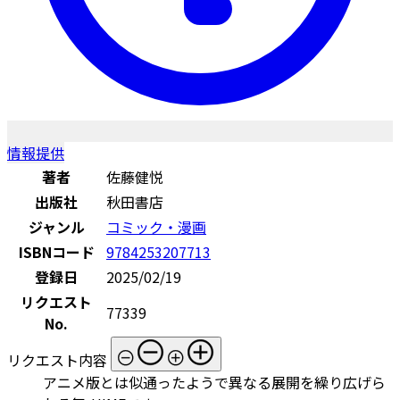
情報提供
著者
佐藤健悦
出版社
秋田書店
ジャンル
コミック・漫画
ISBNコード
9784253207713
登録日
2025/02/19
リクエスト
77339
No.
リクエスト内容
アニメ版とは似通ったようで異なる展開を繰り広げら