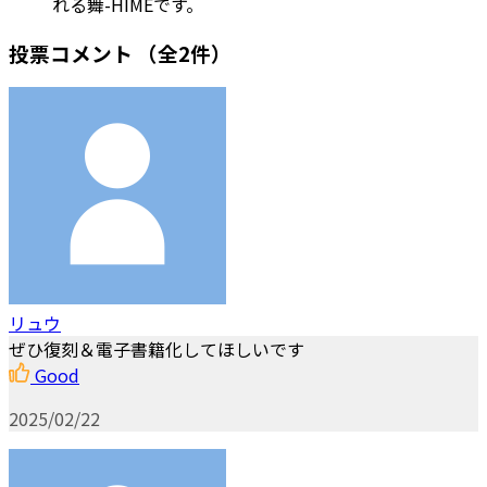
れる舞-HIMEです。
投票コメント
（全2件）
リュウ
ぜひ復刻＆電子書籍化してほしいです
Good
2025/02/22