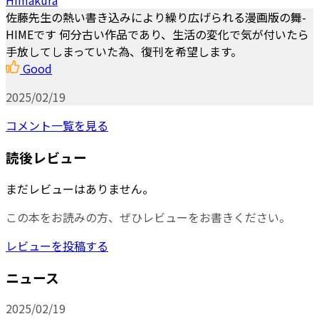
Himakura
佐藤先生の熱い書き込みにより繰り広げられる漫画版の舞-
HIMEです 何分古い作品であり、生活の変化で気が付いたら
手放してしまっていた為、復刊を希望します。
Good
2025/02/19
コメント一覧を見る
読後レビュー
まだレビューはありません。
この本をお読みの方、ぜひレビューをお書きください。
レビューを投稿する
ニュース
2025/02/19