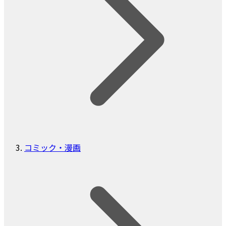
コミック・漫画