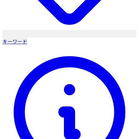
キーワード