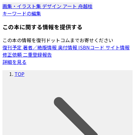
画集・イラスト集
デザイン
アート
舟越桂
キーワードの編集
この本に関する情報を提供する
この本の情報を復刊ドットコムまでお寄せください
復刊予定
著者／絶版情報
奥付情報
ISBNコード
サイト情報
修正依頼
二重登録報告
詳細を見る
TOP