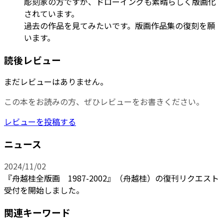
彫刻家の方ですが、ドローイングも素晴らしく版画化
されています。
過去の作品を見てみたいです。版画作品集の復刻を願
います。
読後レビュー
まだレビューはありません。
この本をお読みの方、ぜひレビューをお書きください。
レビューを投稿する
ニュース
2024/11/02
『舟越桂全版画 1987-2002』（舟越桂）の復刊リクエスト
受付を開始しました。
関連キーワード