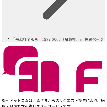
『舟越桂全版画 1987-2002（舟越桂）』 投票ページ
復刊ドットコムは、皆さまからのリクエスト投票により、絶
版・品切れ本を復刊させるサービスです。