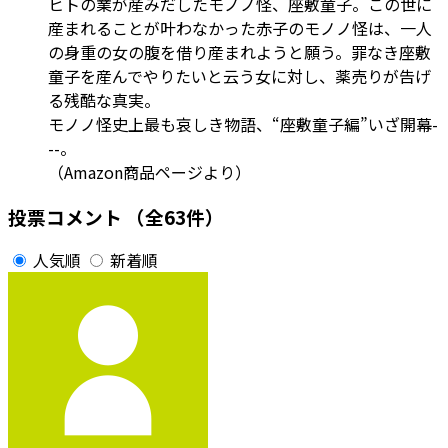
ヒトの業が産みだしたモノノ怪、座敷童子。この世に
産まれることが叶わなかった赤子のモノノ怪は、一人
の身重の女の腹を借り産まれようと願う。罪なき座敷
童子を産んでやりたいと云う女に対し、薬売りが告げ
る残酷な真実。
モノノ怪史上最も哀しき物語、“座敷童子編”いざ開幕-
--。
（Amazon商品ページより）
投票コメント
（全63件）
人気順
新着順