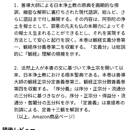
1．善導大師による日本浄土教の原典を画期的な傍
訳、緻密な解釈に裏打ちされた現代語訳、総ルビ、さ
らに語註まで付し展開する。その内容は、阿弥陀の浄
土を報士として、罪悪の凡夫も仏の本願力によってそ
の報士え生まれることができるとし、それを実現する
方法として安心と起行を説く。本巻は観経玄義分巻第
一、観経序分義巻第二を収載する。「玄義分」は総説
的に『観経』理解の規模を示す。
2．法然上人が本書の文に基づいて浄土宗を開いて以
来、日本浄土教における根本聖典である。本巻は善導
大師の観経正宗分定善義巻第三、観経正宗分散善義巻
第四を収載する。「序分義」は序分・正宗分・流通分
の三分科に基づきながら、序分・正宗分・得益分・流
通分・耆闍分の五分科を示す。「定善義」は韋提希の
別請による、定善十三観を解説する。
（以上、Amazon商品ページ）
読後レビュー