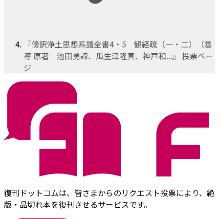
『傍訳浄土思想系譜全書4・5 観経疏（一・二）（善
導 原著 池田勇諦、瓜生津隆真、神戸和...』 投票ペー
ジ
復刊ドットコムは、皆さまからのリクエスト投票により、絶
版・品切れ本を復刊させるサービスです。