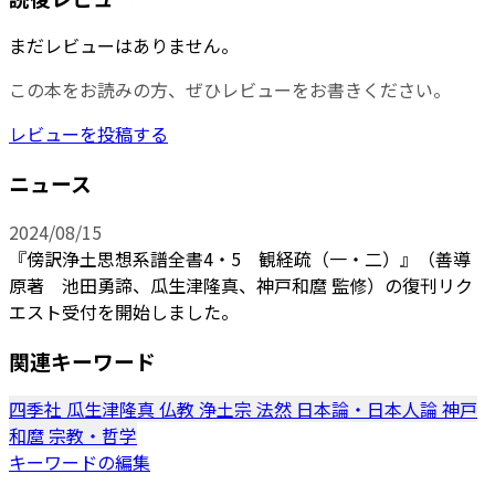
まだレビューはありません。
この本をお読みの方、ぜひレビューをお書きください。
レビューを投稿する
ニュース
2024/08/15
『傍訳浄土思想系譜全書4・5 観経疏（一・二）』（善導
原著 池田勇諦、瓜生津隆真、神戸和麿 監修）の復刊リク
エスト受付を開始しました。
関連キーワード
四季社
瓜生津隆真
仏教
浄土宗
法然
日本論・日本人論
神戸
和麿
宗教・哲学
キーワードの編集