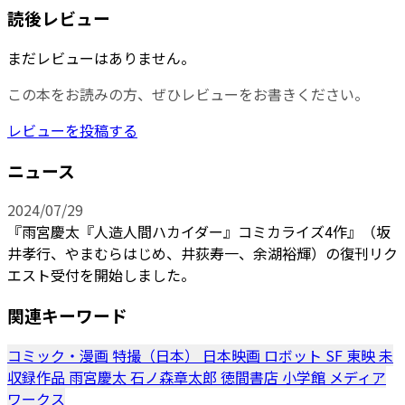
読後レビュー
まだレビューはありません。
この本をお読みの方、ぜひレビューをお書きください。
レビューを投稿する
ニュース
2024/07/29
『雨宮慶太『人造人間ハカイダー』コミカライズ4作』（坂
井孝行、やまむらはじめ、井荻寿一、余湖裕輝）の復刊リク
エスト受付を開始しました。
関連キーワード
コミック・漫画
特撮（日本）
日本映画
ロボット
SF
東映
未
収録作品
雨宮慶太
石ノ森章太郎
徳間書店
小学館
メディア
ワークス