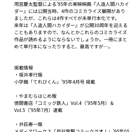
雨宮慶太監督による'95年の東映映画『人造人間ハカイ
ダー』には公開当時、4作のコミカライズ展開があり
ましたが、これらは4作すべてが未単行本化です。
来年は『人造人間ハカイダー』が公開30周年を迎える
こともありますので、なんとかこれらのコミカライズ
作品が読めるようにならないでしょうか。一冊にまと
めて単行本になったりすると、最高ですが…。
掲載情報
・坂井孝行版
小学館「てれびくん」'95年4月号 掲載
・やまむらはじめ版
徳間書店「コミック鉄人」Vol.4（'95年5月）＆
Vol.5（'95年7月）連載
・井荻寿一版
メディアワークス「月刊電撃コミックガオ！」'95年05