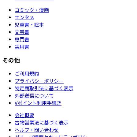
コミック・漫画
エンタメ
児童書・絵本
文芸書
専門書
実用書
その他
ご利用規約
プライバシーポリシー
特定商取引法に基づく表示
外部送信について
Vポイント利用手続き
会社概要
古物営業法に基づく表示
ヘルプ・問い合わせ
グループ情報セキュリティポリシー