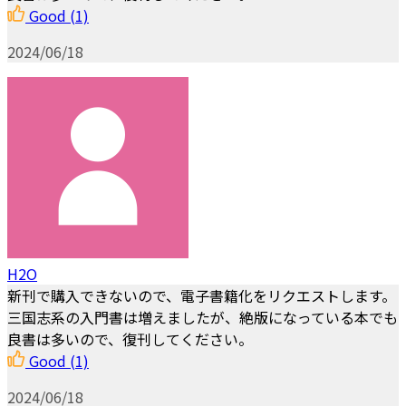
Good
(1)
2024/06/18
H2O
新刊で購入できないので、電子書籍化をリクエストします。
三国志系の入門書は増えましたが、絶版になっている本でも
良書は多いので、復刊してください。
Good
(1)
2024/06/18