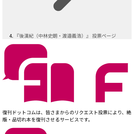
『後漢紀（中林史朗・渡邉義浩）』 投票ページ
復刊ドットコムは、皆さまからのリクエスト投票により、絶
版・品切れ本を復刊させるサービスです。