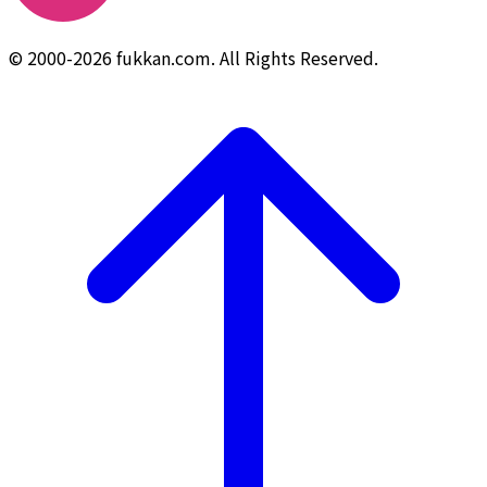
© 2000-2026 fukkan.com. All Rights Reserved.