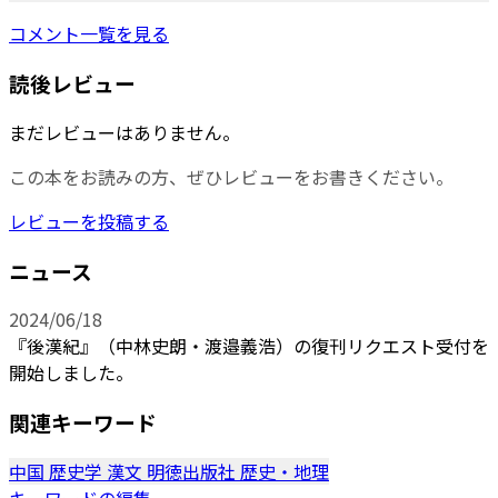
コメント一覧を見る
読後レビュー
まだレビューはありません。
この本をお読みの方、ぜひレビューをお書きください。
レビューを投稿する
ニュース
2024/06/18
『後漢紀』（中林史朗・渡邉義浩）の復刊リクエスト受付を
開始しました。
関連キーワード
中国
歴史学
漢文
明徳出版社
歴史・地理
キーワードの編集