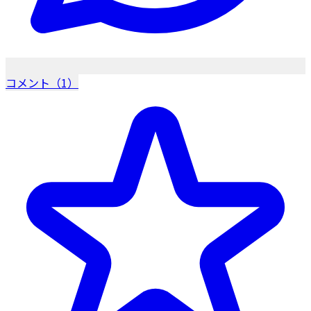
コメント（1）