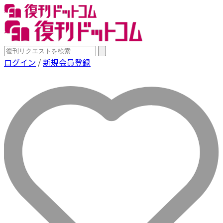
ログイン
/
新規会員登録