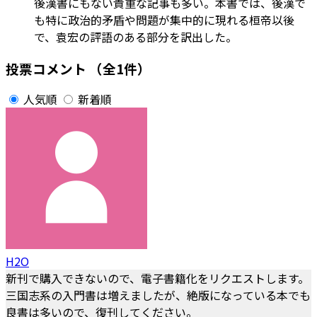
後漢書にもない貴重な記事も多い。本書では、後漢で
も特に政治的矛盾や問題が集中的に現れる桓帝以後
で、袁宏の評語のある部分を訳出した。
投票コメント
（全1件）
人気順
新着順
H2O
新刊で購入できないので、電子書籍化をリクエストします。
三国志系の入門書は増えましたが、絶版になっている本でも
良書は多いので、復刊してください。