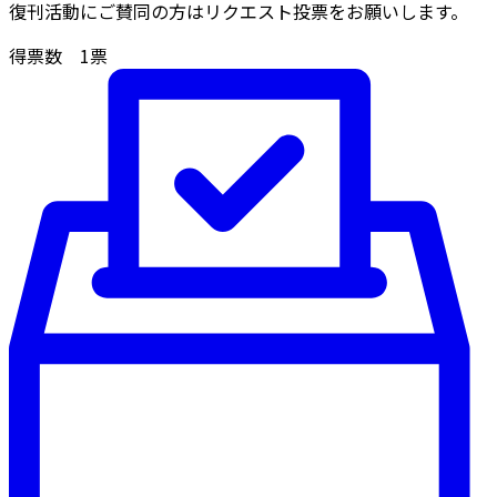
復刊活動にご賛同の方はリクエスト投票をお願いします。
得票数
1
票