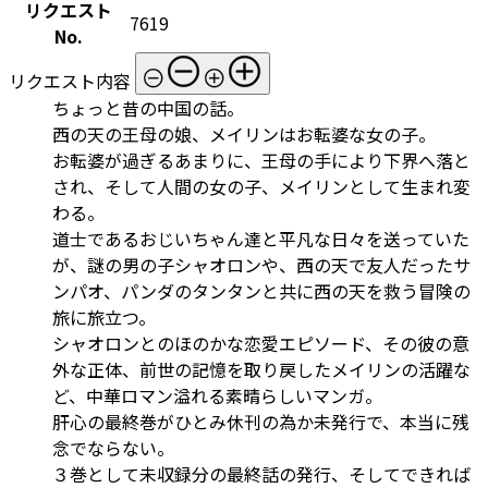
リクエスト
7619
No.
リクエスト内容
ちょっと昔の中国の話。
西の天の王母の娘、メイリンはお転婆な女の子。
お転婆が過ぎるあまりに、王母の手により下界へ落と
され、そして人間の女の子、メイリンとして生まれ変
わる。
道士であるおじいちゃん達と平凡な日々を送っていた
が、謎の男の子シャオロンや、西の天で友人だったサ
ンパオ、パンダのタンタンと共に西の天を救う冒険の
旅に旅立つ。
シャオロンとのほのかな恋愛エピソード、その彼の意
外な正体、前世の記憶を取り戻したメイリンの活躍な
ど、中華ロマン溢れる素晴らしいマンガ。
肝心の最終巻がひとみ休刊の為か未発行で、本当に残
念でならない。
３巻として未収録分の最終話の発行、そしてできれば