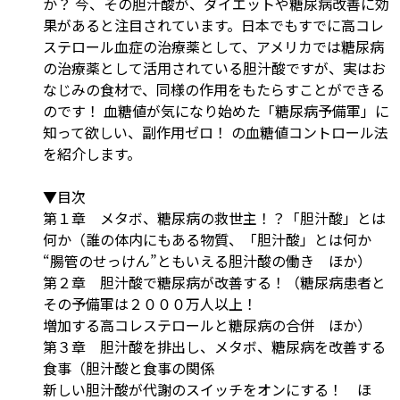
か？ 今、その胆汁酸が、ダイエットや糖尿病改善に効
果があると注目されています。日本でもすでに高コレ
ステロール血症の治療薬として、アメリカでは糖尿病
の治療薬として活用されている胆汁酸ですが、実はお
なじみの食材で、同様の作用をもたらすことができる
のです！ 血糖値が気になり始めた「糖尿病予備軍」に
知って欲しい、副作用ゼロ！ の血糖値コントロール法
を紹介します。
▼目次
第１章 メタボ、糖尿病の救世主！？「胆汁酸」とは
何か（誰の体内にもある物質、「胆汁酸」とは何か
“腸管のせっけん”ともいえる胆汁酸の働き ほか）
第２章 胆汁酸で糖尿病が改善する！（糖尿病患者と
その予備軍は２０００万人以上！
増加する高コレステロールと糖尿病の合併 ほか）
第３章 胆汁酸を排出し、メタボ、糖尿病を改善する
食事（胆汁酸と食事の関係
新しい胆汁酸が代謝のスイッチをオンにする！ ほ